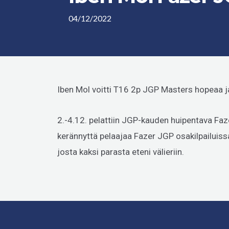
04/12/2022
Iben Mol voitti T16 2p JGP Masters hopeaa j
2.-4.12. pelattiin JGP-kauden huipentava Faz
kerännyttä pelaajaa Fazer JGP osakilpailuissa
josta kaksi parasta eteni välieriin.