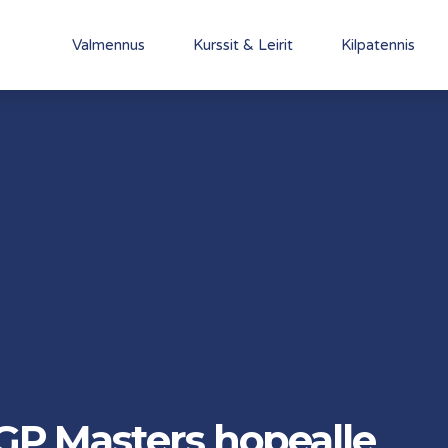
Valmennus
Kurssit & Leirit
Kilpatennis
JGP Masters hopealle