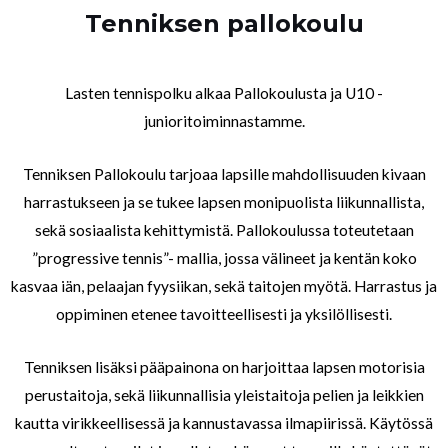
Tenniksen pallokoulu
Lasten tennispolku alkaa Pallokoulusta ja U10 -
junioritoiminnastamme.
Tenniksen Pallokoulu tarjoaa lapsille mahdollisuuden kivaan
harrastukseen ja se tukee lapsen monipuolista liikunnallista,
sekä sosiaalista kehittymistä. Pallokoulussa toteutetaan
”progressive tennis”- mallia, jossa välineet ja kentän koko
kasvaa iän, pelaajan fyysiikan, sekä taitojen myötä. Harrastus ja
oppiminen etenee tavoitteellisesti ja yksilöllisesti.
Tenniksen lisäksi pääpainona on harjoittaa lapsen motorisia
perustaitoja, sekä liikunnallisia yleistaitoja pelien ja leikkien
kautta virikkeellisessä ja kannustavassa ilmapiirissä. Käytössä