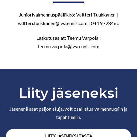
Juniorivalmennuspäällikkö: Valtteri Tuukkanen |
valtteri.tuukkanen@lvstennis.com | 044 9728460
Laskutusasiat: Teemu Varpola |
teemu.varpola@lvstennis.com
Liity jäseneksi
Jäsenenä saat paljon etuja, voit osallistua valmennuksiin ja
tapahtumiin.
LIITY JÄSENEKSI TÄSTÄ