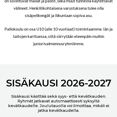
on soveltuvat mailat ja pallot, sekä muut tunneilla käytettävät
välineet. Henkilökohtaisena varustuksena tulee olla
sisäpelikengät ja liikuntaan sopiva asu.
Pallokoulu on osa U10 (alle 10 vuotiaat) toimintaamme. Iän ja
taitojen karttuessa, siitä siirrytään eteenpäin muihin
juniorivalmennusryhmiimme.
SISÄKAUSI 2026-2027
Sisäkausi käsittää sekä syys- että kevätkauden.
Ryhmät jatkavat automaattisesti syksyltä
kevätkaudelle. Joulutauolla voi ilmoittaa, mikäli ei
jatka kevätkaudella.