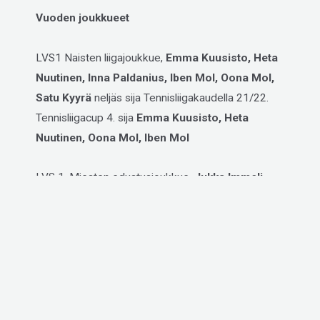
Vuoden joukkueet
LVS1 Naisten liigajoukkue,
Emma Kuusisto, Heta
Nuutinen, Inna Paldanius, Iben Mol, Oona Mol,
Satu Kyyrä
neljäs sija Tennisliigakaudella 21/22.
Tennisliigacup 4. sija
Emma Kuusisto, Heta
Nuutinen, Oona Mol, Iben Mol
LVS 1. Miesten edustusjoukkue,
Jukka Immeli,
Kalle Nikunen, Valtteri Tuukkanen, Roope Palo,
Mika Leskinen
ja
Jesse Kiuru
, saavuttivat tiensä
Tennisliigakarsintaan, Tali 12.2.2022.
Vuoden seniorijoukkue
M45 joukkue